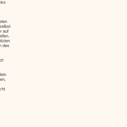
inks
eten
selbst
r auf
ifen.
ützten
n des
zt
lein
ken,
cht