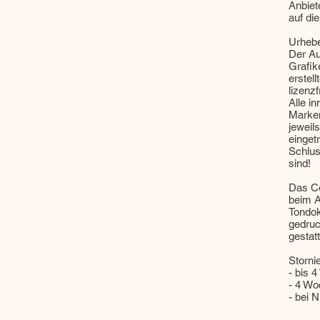
Anbiet
auf die
Urhebe
Der Au
Grafik
erstel
lizenz
Alle i
Marken
jeweil
einget
Schlus
sind!
Das Cop
beim A
Tondok
gedruc
gestatt
Storni
- bis 
- 4 Wo
- bei 