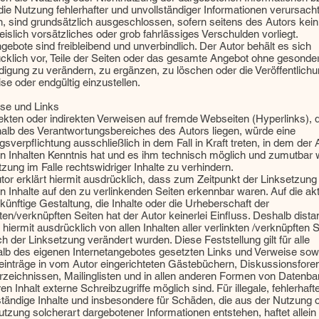
die Nutzung fehlerhafter und unvollständiger Informationen verursach
, sind grundsätzlich ausgeschlossen, sofern seitens des Autors kein
islich vorsätzliches oder grob fahrlässiges Verschulden vorliegt.
ngebote sind freibleibend und unverbindlich. Der Autor behält es sich
cklich vor, Teile der Seiten oder das gesamte Angebot ohne gesonde
igung zu verändern, zu ergänzen, zu löschen oder die Veröffentlich
ise oder endgültig einzustellen.
se und Links
rekten oder indirekten Verweisen auf fremde Webseiten (Hyperlinks), d
alb des Verantwortungsbereiches des Autors liegen, würde eine
gsverpflichtung ausschließlich in dem Fall in Kraft treten, in dem der 
n Inhalten Kenntnis hat und es ihm technisch möglich und zumutbar 
tzung im Falle rechtswidriger Inhalte zu verhindern.
tor erklärt hiermit ausdrücklich, dass zum Zeitpunkt der Linksetzung
len Inhalte auf den zu verlinkenden Seiten erkennbar waren. Auf die akt
künftige Gestaltung, die Inhalte oder die Urheberschaft der
kten/verknüpften Seiten hat der Autor keinerlei Einfluss. Deshalb dista
 hiermit ausdrücklich von allen Inhalten aller verlinkten /verknüpften S
ch der Linksetzung verändert wurden. Diese Feststellung gilt für alle
alb des eigenen Internetangebotes gesetzten Links und Verweise sowi
inträge in vom Autor eingerichteten Gästebüchern, Diskussionsfore
rzeichnissen, Mailinglisten und in allen anderen Formen von Datenb
en Inhalt externe Schreibzugriffe möglich sind. Für illegale, fehlerhaft
ständige Inhalte und insbesondere für Schäden, die aus der Nutzung 
utzung solcherart dargebotener Informationen entstehen, haftet allein