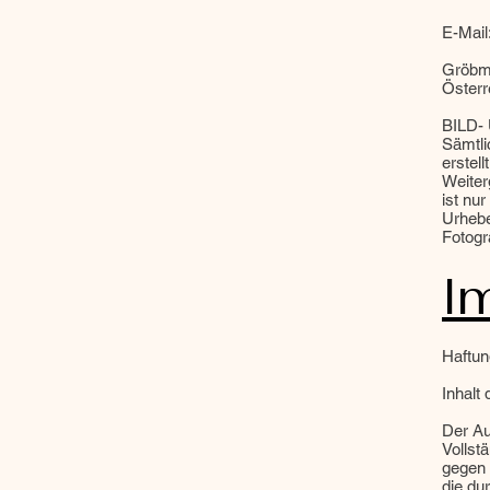
E-Mail
Gröbm
Österr
BILD-
Sämtli
erstel
Weiter
ist nu
Urhebe
Fotogr
I
Haftu
Inhalt
Der Au
Vollst
gegen 
die du