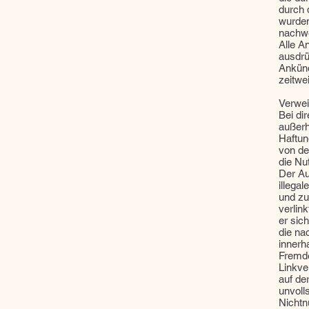
durch 
wurden
nachwe
Alle A
ausdrü
Ankünd
zeitwe
Verwei
Bei di
außerh
Haftun
von de
die Nu
Der Au
illega
und zu
verlin
er sich
die na
innerh
Fremde
Linkve
auf der
unvoll
Nichtn