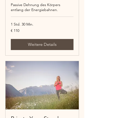
Passive Dehnung des Körpers
entlang der Energiebahnen.
1 Std. 30 Min.
110
€ 110
Euro
Weitere Details