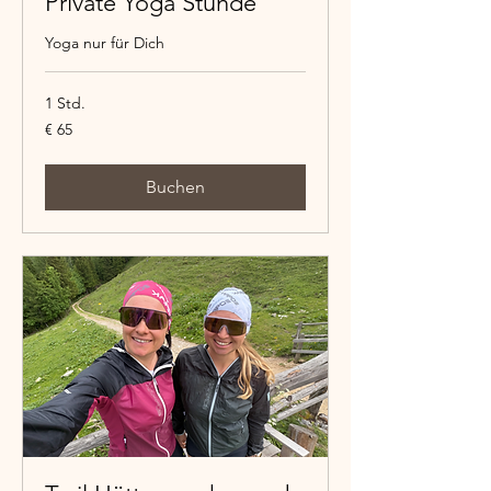
Private Yoga Stunde
Yoga nur für Dich
1 Std.
65
€ 65
Euro
Buchen